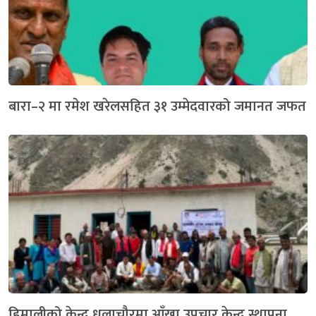
बारा–२ मा रमेश खरेलसहित ३१ उम्मेदवारको जमानत जफत
हिमालीको केन्द्र धुलाचौरमा आँखा उपचार केन्द्र स्थापना,