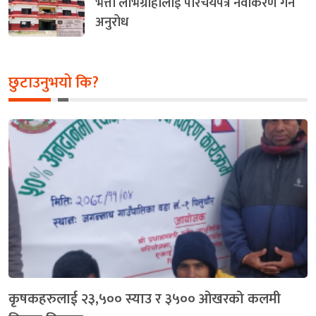
भत्ता लाभग्राहीलाई परिचयपत्र नवीकरण गर्न
अनुरोध
छुटाउनुभयो कि?
कृषकहरुलाई २३,५०० स्याउ र ३५०० ओखरको कलमी