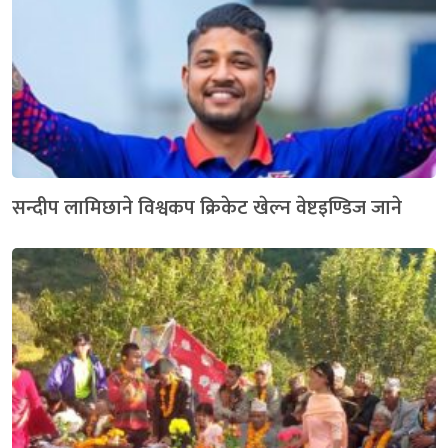
सन्दीप लामिछाने विश्वकप क्रिकेट खेल्न वेष्टइण्डिज जाने