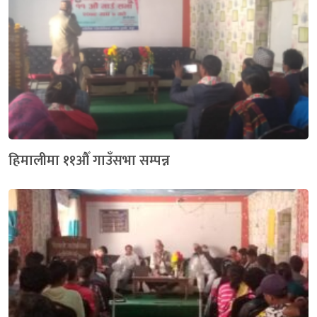
हिमालीमा ११औँ गाउँसभा सम्पन्न