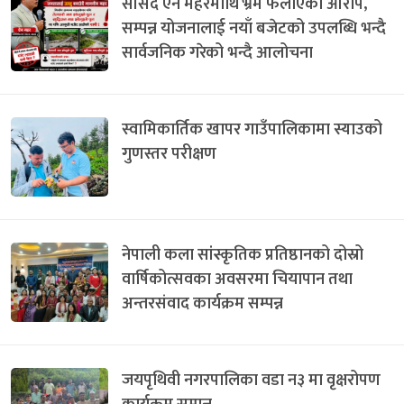
सांसद ऐन महरमाथि भ्रम फैलाएको आरोप,
सम्पन्न योजनालाई नयाँ बजेटको उपलब्धि भन्दै
सार्वजनिक गरेको भन्दै आलोचना
स्वामिकार्तिक खापर गाउँपालिकामा स्याउको
गुणस्तर परीक्षण
नेपाली कला सांस्कृतिक प्रतिष्ठानको दोस्रो
वार्षिकोत्सवका अवसरमा चियापान तथा
अन्तरसंवाद कार्यक्रम सम्पन्न
जयपृथिवी नगरपालिका वडा न३ मा वृक्षरोपण