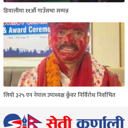
हिमालीमा ११औँ गाउँसभा सम्पन्न
लियो ३२५ एन नेपाल उपाध्यक्ष कुँवर निर्विरोध निर्वाचित