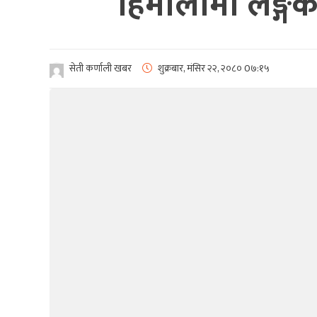
हिमालीमा लैङ्गक
सेती कर्णाली खबर
शुक्रबार, मंसिर २२, २०८०
0७:१५