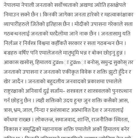
नेपालमा नेपाली जनताको सर्वाेच्चताको अखण्ड ज्योति हस्तक्षेपले
निमाउन सक्ने छैन । किनकी जागेका जनता हारेको र महत्वाकांक्षाका
व्यापारीहरुले जितेको इतिहास छैन । मोदीको उपासना गरेकाले सत्ता
गठबन्धनलाई जनताको घरदैलोमा जाने नाक छैन । जनतासामु यति
निर्लज्ज र निर्वस्त्र विश्वमा कहीँकतै सरकार र सत्ता गठबन्धन छैन ।
बज्रहरु वर्षिए पनि एमालेजनले मातृभूमि भन्न र बोक्न छोड्नु हुन्न ।
आकास खसोस्, हिमालय टुव्रmा टुव्रmा बनोस्, समुन्द्र सुकोस् तर
जनताको उपासना र जनताको एकीकृत विवेक र शक्ति झुटो हुँदैन र
खेर जादैन । जनताको बहुदलीय जनवादको प्रकाशमा एमालेले
राष्ट्ररक्षाको अनिवार्य दुई सर्जाम– शस्त्रवल र शास्त्रवलको पुनरुत्थान
गर्न छोड्नु छैन । त्यही शक्तिको उदय हुन्छ जुन शक्ति कसैको आस,
त्रास, भ्रम, जाल, निन्दा र प्रशंसाबाट अप्रभावित देश र जनतालाई
काँधमा राख्छ । लोकतन्त्र, समाजवाद, शान्ति, राजनीेतिक स्थिरता,
विकास र समृद्धिको महानायक शक्ति एमालेले अर्काे हिमालय बनेर