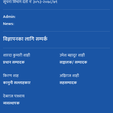
सूचना विभाग दर्ता नंः ३०५३-२०७८/७९
Admin:
News:
विज्ञापनका लागि सम्पर्क
शारदा कुमारी शाही
उमेश बहादुर शाही
प्रधान सम्पादक
सञ्चालक/ सम्पादक
किरण शाह
अग्निराज शाही
कानुनी सल्लाहकार
सहसम्पादक
देबराज पाध्याय
व्यवस्थापक