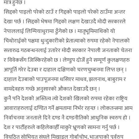
मात्र हुनेछ ।
सिद्दको पाइलो परेको ठाउँ र गिद्दको पाइलो परेको ठाउँमा अन्तर
देखा पर्छ । सिद्दको भेषमा गिद्दको लक्षण देखाउदै मोदी सरकारले
नेपाललाई लिम्पियाधुरामा ठुँगेको छ । मातृभूमिमाथिको यो
चिथोराईको पक्षमा धुन्दुकारीको प्रेतात्माको रुपमा रहेको नेपालको
सत्तारुढ गठबन्धनलाई उतारेर मोदी सरकार नेपाली जनताको चेतना
र विवेकसँग जिस्किरहेको छ । लेण्डुप दोर्जे हुने सम्पूर्ण कुलक्षणहरु
आपूर्ति गरेर देउबा र दाहाल दक्षिणको चरणचुम्बनमा लिप्त छन् ।
दाहाल देउबाको पाउपूजनमा धसिएर माधव, झलनाथ, बाबुराम र
वामदेवहरु गच्छे अनुसारको औकात देखाउदै छन् ।
कुनै पनि देशको अस्तित्व त्यो देशको खिलको रुपमा रहेका राष्ट्रिय
आवाराहरुलाई दण्डित गर्ने क्षमतामा निर्भर रहन्छ । लोकतन्त्रमा आम
निर्वाचनमा जनताले दिने दण्ड नै दण्डनीतिको आधुनिक स्वरुप हो ।
देश र पार्टीहरुले कहिलेकाहीँ माकुरे भ्रूणको सामना गर्नु पर्छ ।
विघठित सोभियत संघले मिखाइल गोर्बाचोभ, भाजपाको पूर्वरुप