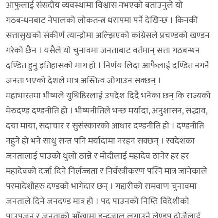
आफुलाई संसदीय व्यवस्थामा विश्वास नभएको बताउनुले यो
गठबन्धनबाट नेपालको लोकतन्त्र धरापमा पर्ने देखिन्छ । किनकी
सत्तासुखको संकीर्ण त्यान्द्रोमा अल्झिएको कांग्रेसले प्रचण्डको खण्डन
गरेको छैन । यसैले यो चुनावमा जनताबाट वर्तमान् सत्ता गठबन्धन
दण्डित हुनु इतिहासको माग हो । निर्णय लिदा आफैलाई दण्डित नगर्ने
जनता भएको देशले मात्र अस्तित्व जोगाउन सक्छन् ।
महाभारतमा भीष्मले युधिष्ठिरलाई उपदेश दिदै भनेका छन् कि राज्यको
मेरुदण्ड दण्डनीति हो । भीष्मनीतिले भन्छ मर्यादा, अनुशासन, सद्भाव,
दया माया, सदाचार र सुसंस्कारको आधार दण्डनीति हो । दण्डनीति
नहुने हो भने साधु सन्त पनि मर्यादामा नरहन सक्छन् । स्वदेशका
जनतालाई पाउको धुलो ठान्ने र मोदीलाई महादेव ठानेर हर हर
महादेवको दर्जा दिने निर्लज्जता र निर्वस्त्रीकरण पस्नि मात्र जानेकाले
परमादेशीहरु दण्डको भागेदार छन् । गद्दारीको रामवाण चुनावमा
जनताले दिने जनदण्ड मात्र हो । पद पाउनको निम्ति विदेशीको
पाउपूजन र जनताको आँखामा इन्द्रजाल लगाउने लेण्डुप दोर्जेलाई