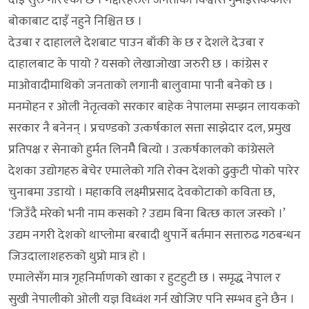
बोकाबाट दाइँ नहुने निश्चित छ ।
देउबा र दाहालले देशबाट पाउन बाँकी के छ र देशले देउबा र
दाहालबाट के पायो ? यसको लेखाजोखा जरुरी छ । कांग्रेस र
माओवादीमाथिको जनताको लगानी बालुवामा पानी बनेको छ ।
मनमोहन र ओली नेतृत्वको सरकार बाहेक नेपालमा सम्झन लायकको
सरकार नै बनेनन् । प्रचण्डको उत्कर्षकाल सत्ता साझेदार दल, प्रमुख
प्रतिपक्ष र सेनाको हुर्मत लिनमैै बित्यो । उत्कर्षकालको कांग्रेसले
देशका उद्योगहरु बेचेर एमालेको गति रोक्न देशको ढुकुटी पोको पारेर
चुनाबमा उडायो । महाकवि लक्ष्मीप्रसाद देवकोटाको कविता छ,
‘जिउँदै मरेको भनी नाम कसको ? उद्यम बिना बित्छ काल जस्को ।’
उद्यम नगरी देशको थाप्लोमा बरबादी थुपार्ने बर्तमान सत्तारुढ गठबन्धन
जिउदालाशहरुको थुप्रो मात्र हो ।
एमालेसँग मात्र गृहनिर्माणको खाका र हुटहुटी छ । समृद्ध नेपाल र
सुखी नेपालीको ओली यज्ञ विध्वंश गर्न खोजिए पनि सम्भव हुने छैन ।