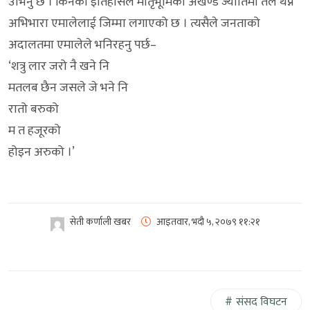
उभिनु छ । किनकी इतिहासले मातृभूमिको अखण्ड ज्योतिमा तेल थप्ने
अभिभारा एमालेलाई जिम्मा लगाएको छ । त्यसैले जनताको
अदालतमा एमालेले भनिरहनु पर्छ–
‘शत्रु लार जरो नै खने नि
मतलब छैन जसले जे भने नि
रातो बरुको
म त हजूरको
होइन अरुको ।’
सेती कर्णाली खबर
आइतवार, भदौ ५, २०७९
११:२१
संसद विघटन