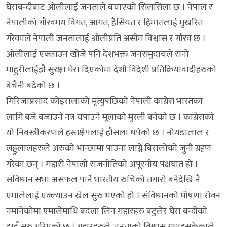
घेराबन्दीबाट ओलीलाई जनताले बचाएको सिलसिला छ । नेपाल र
नेपालीको गौरवमय विगत, आगत, हैसियत र हिम्मतलाई मुखरित
गरेकाले नेपाली जनतालाई ओलीप्रति असीम विश्वास र गौरव छ ।
ओलीलाई एक्लाउन खोजे पनि देशभक्त जनसमुदायले रानो
माहुरीलाईझै सुरक्षा घेरा दिएकोमा देशी विदेशी प्रतिक्रियावादीहरुको
बेचैनी बढेको छ ।
गिरिजाप्रसाद कोइरालाको मृत्युपछिको नेपाली कांग्रेस भारतका
लागि बजे बजाउने नत्र चपाउने मूलाको मुरली बनेको छ । कांग्रेसको
यो निवस्त्रीकरणले हस्तक्षेपलाई हौसला थपेको छ । नोयडालाल र
लड्डुलालहरुले अरुको भान्छामा पाउना लाग्ने बिरालोको जुनी ग्रहण
गरेका छन् । गद्दारी नेपाली राजनीतिको अपूरनीय पक्षघात हो ।
संविधान सभा असफल पार्ने भारतीय रुचिको तगारो बनेदेखि नै
एमालेलाई एक्ल्याउन खेल सुरु भएको हो । संविधानको घोषणा रोक्न
नमानेकोमा एमालेमाथि बदला लिन गद्दारहरु बटुलेर घेरा बन्दीको
दाइँ सुरु गरिएको छ । गद्दारहरुले जनताको विश्वास गुमाइसकेकाले