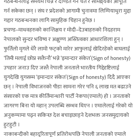
गठबन्धनलाई समयमै चिन्ने र दण्डित गर्ने चेत र सामथ्र्यको आपूर्ति
गर्न सकेका छन् । संघ र प्रदेशको आगामी चुनावमा लिम्पियाधुरा मुद्दा
गद्दार गठबन्धनका लागि सामुहिक चिहान हुनेछ ।
प्रचण्ड–माधवहरुको कान्तिक्षय र मोदी–देउबाहरुको निदहराम
नेपालको सुन्दर भविष्य र अक्षुण्ण अस्तित्वका आधारशिला हुन् ।
फुर्तिलो मृगले धेरै लामो फट्को मारेर आफुलाई खेदिरहेको बाघलाई
‘तिमी मलाई छोप्न सक्तैनौ’ भन्ने ‘इमान्दार संकेत’(Sign of honesty)
उपहार जनाउ दिए जस्तै नेपाली जनताले भारतीय गिद्देदृष्टिलाई
युगदेखि युगसम्म ‘इमान्दार संकेत’(Sign of honesty) दिदै आएका
छन् । नेपाली विभाजनको पीडा सामना गरेर पनि ६ लाख मत बढाउने
संसारको एक मात्र कीर्तिमान्धारी पार्टी नेकपा(एमाले) हो । जनताको
जागरण बिना यो महान् उपलब्धि सम्भव थिएन । एमालेलाई गरेको यो
अनुकम्पामा पढ्न सकिन्छ देश बचाइछाड्ने देशभक्त जनसमुदायको
हुटहुटी ।
नाकाबन्दीको बहादुरितापूर्ण प्रतिरोधपछि नेपाली जनताको एमाले