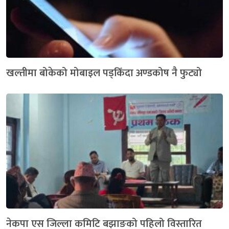
खल्तीमा बोकेको मोबाइल पड्किँदा अण्डकोष नै फुट्यो
नेकपा एस जिल्ला कमिटि बझाङको पहिलो विस्तारित