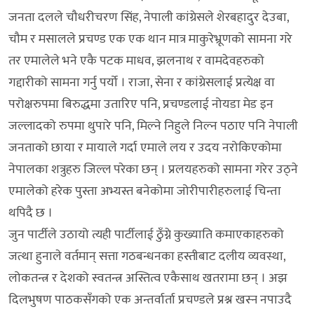
जनता दलले चौधरीचरण सिंह, नेपाली कांग्रेसले शेरबहादुर देउबा,
चौम र मसालले प्रचण्ड एक एक थान मात्र माकुरेभ्रूणको सामना गरे
तर एमालेले भने एकै पटक माधव, झलनाथ र वामदेवहरुको
गद्दारीको सामना गर्नु पर्यो । राजा, सेना र कांग्रेसलाई प्रत्येक्ष वा
परोक्षरुपमा बिरुद्धमा उतारिए पनि, प्रचण्डलाई नोयडा मेड इन
जल्लादको रुपमा थुपारे पनि, मिल्ने निहुले निल्न पठाए पनि नेपाली
जनताको छाया र मायाले गर्दा एमाले लय र उदय नरोकिएकोमा
नेपालका शत्रुहरु जिल्ल परेका छन् । प्रलयहरुको सामना गरेर उठ्ने
एमालेको हरेक पुस्ता अभ्यस्त बनेकोमा जोरीपारीहरुलाई चिन्ता
थपिदै छ ।
जुन पार्टीले उठायो त्यही पार्टीलाई ठुँग्ने कुख्याति कमाएकाहरुको
जत्था हुनाले वर्तमान् सत्ता गठबन्धनका हस्तीबाट दलीय व्यवस्था,
लोकतन्त्र र देशको स्वतन्त्र अस्तित्व एकैसाथ खतरामा छन् । अझ
दिलभुषण पाठकसँगको एक अन्तर्वार्ता प्रचण्डले प्रश्न खस्न नपाउदै