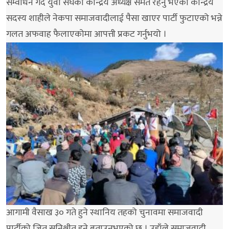
सम्वोधन गर्दै युवा संघका केन्द्रिय अध्यक्ष समेत रहनु भएका केन्द्रिय
सदस्य शाहीले नेकपा समाजवादीलाई पैसा खाएर पार्टी फुटाएको भन्ने
गलत अफवाह फैलाएकोमा आपत्ती प्रकट गर्नुभयो ।
आगामी वैसाख ३० गते हुने स्थानिय तहको चुनावमा समाजवादी
पार्टीको जित सुनिश्चीत हुने बताउनुभएको छ । उहाँले समाजवादी