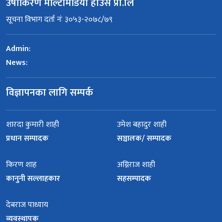
उषाकिरण मल्टिमिडिया हाउस प्रा.लि
सूचना विभाग दर्ता नंः ३०५३-२०७८/७९
Admin:
News:
विज्ञापनका लागि सम्पर्क
शारदा कुमारी शाही
उमेश बहादुर शाही
प्रधान सम्पादक
सञ्चालक/ सम्पादक
किरण शाह
अग्निराज शाही
कानुनी सल्लाहकार
सहसम्पादक
देबराज पाध्याय
व्यवस्थापक