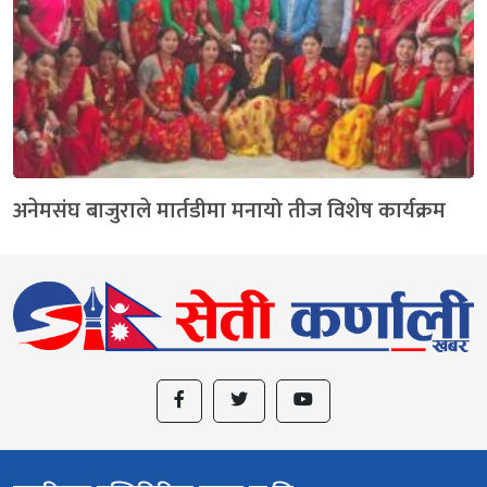
अनेमसंघ बाजुराले मार्तडीमा मनायो तीज विशेष कार्यक्रम