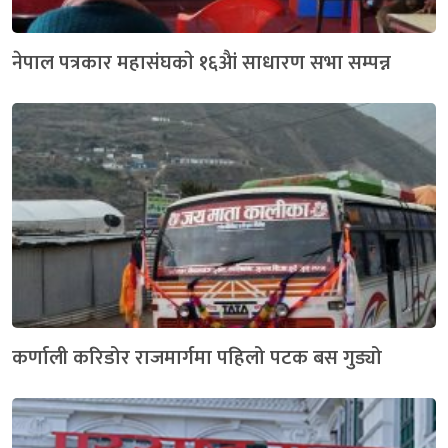
नेपाल पत्रकार महासंघकाे १६अैां साधारण सभा सम्पन्न
कर्णाली करिडोर राजमार्गमा पहिलो पटक बस गुड्यो