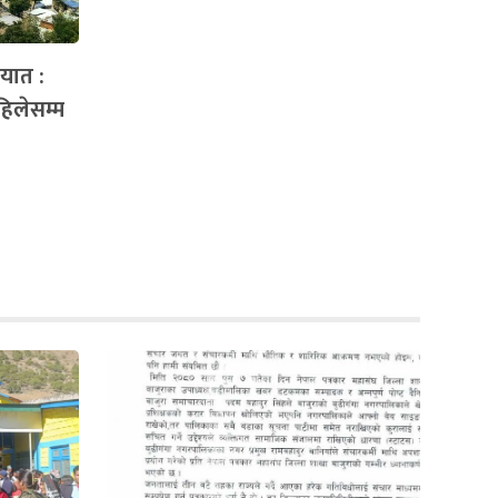
ायात :
िलेसम्म