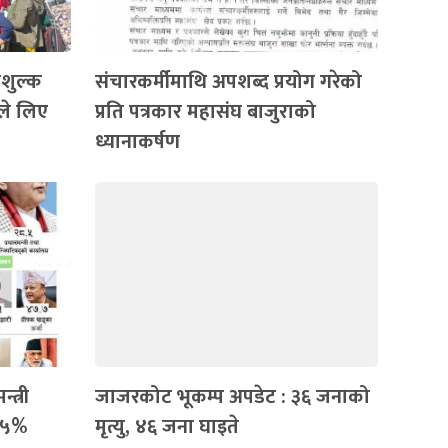
ःशुल्क
संचारकर्मीमाथि अपशब्द प्रयोग गरेको
ले लिए
प्रति पत्रकार महासंघ बाजुराको
ध्यानाकर्षण
त्री
जाजरकोट भूकम्प अपडेट : ३६ जनाको
०.५५%
मृत्यु, ४६ जना घाइते