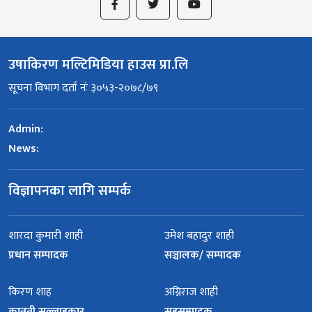
उषाकिरण मल्टिमिडिया हाउस प्रा.लि
सूचना विभाग दर्ता नंः ३०५३-२०७८/७९
Admin:
News:
विज्ञापनका लागि सम्पर्क
शारदा कुमारी शाही
उमेश बहादुर शाही
प्रधान सम्पादक
सञ्चालक/ सम्पादक
किरण शाह
अग्निराज शाही
कानुनी सल्लाहकार
सहसम्पादक