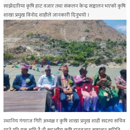
साझेदारिमा कृषि हाट वजार तथा संकलन केन्द्र सञ्चालन भएको कृषि
शाखा प्रमुख विनोद शाहीले जानकारी दिनुभयो ।
स्थानिय गंगराज गिरी अध्यक्ष र कृषि शाखा प्रमुख शाही सदस्य सचिव
रहने गरि यस अघि नै नौ सदश्यीय कृषि हाटवजार सञ्चालन समिति