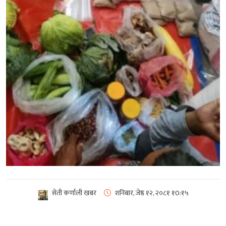
सेती कर्णाली खबर
शनिबार, जेष्ठ १२, २०८१
१0:१५