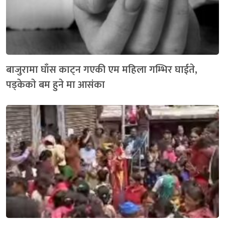
बाजुरामा घाँस काट्न गएकी एम महिला गम्भिर घाईते,
पड्केकाे बम हुने मा आसंका