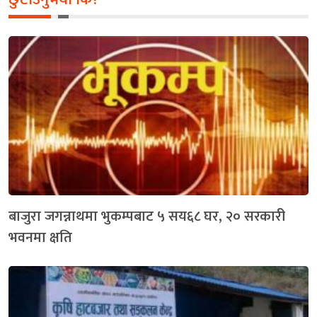
बाजुरा जगन्नाथमा भुकम्पबाट ५ सय६८ घर, २० सरकारी
भवनमा क्षति