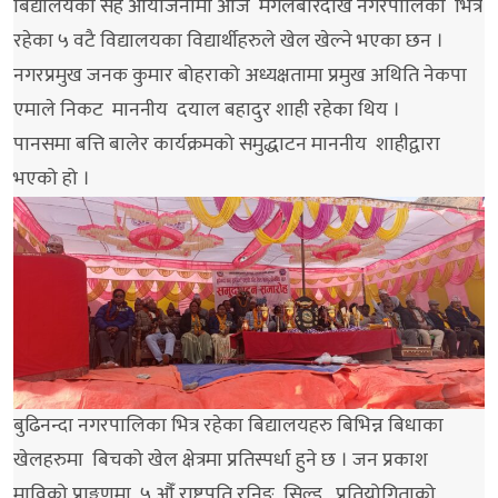
बिद्यालयको सह आयोजनामा आज मंगलबारदेखि नगरपालिका भित्र
रहेका ५ वटै विद्यालयका विद्यार्थीहरुले खेल खेल्ने भएका छन ।
नगरप्रमुख जनक कुमार बोहराको अध्यक्षतामा प्रमुख अथिति नेकपा
एमाले निकट माननीय दयाल बहादुर शाही रहेका थिय ।
पानसमा बत्ति बालेर कार्यक्रमको समुद्धाटन माननीय शाहीद्वारा
भएको हो ।
बुढिनन्दा नगरपालिका भित्र रहेका बिद्यालयहरु बिभिन्न बिधाका
खेलहरुमा बिचको खेल क्षेत्रमा प्रतिस्पर्धा हुने छ । जन प्रकाश
माविको प्राङ्गणमा ५ औँ राष्ट्रपति रनिङ सिल्ड प्रतियोगिताको