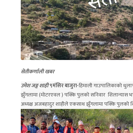
सेतीकर्णाली खबर
उमेश जङ्ग शाही
९मंसिर बाजुरा-
हिमाली गाउपालिकाको धुलाचौ
झुँगलामा (मोटरएवल ) पक्कि पुलको सनिवार शिलान्यास भएक
अध्यक्ष अजबहादुर शाहीले एकसाथ झुँगलामा पक्कि पुलको श