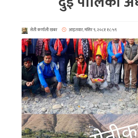
दुइ पालिका अध
सेती कर्णाली खबर
आइतवार, मंसिर ९, २०८१
१८:५९