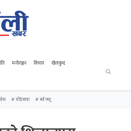
ीति
मनोरञ्जन
विचार
खेलकुद
्रेस
घोडेजात्रा
बर्ड फ्लू