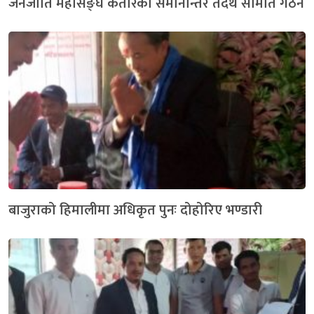
जनजाति महासङ्घ कतारको समानान्तर तदर्थ समिति गठन
बाजुराको हिमालीमा अधिकृत पुनः दोहोरिए भण्डारी