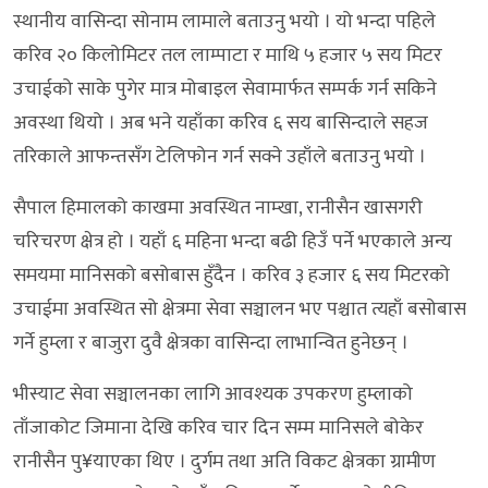
स्थानीय वासिन्दा सोनाम लामाले बताउनु भयो । यो भन्दा पहिले
करिव २० किलोमिटर तल लाम्पाटा र माथि ५ हजार ५ सय मिटर
उचाईको साके पुगेर मात्र मोबाइल सेवामार्फत सम्पर्क गर्न सकिने
अवस्था थियो । अब भने यहाँका करिव ६ सय बासिन्दाले सहज
तरिकाले आफन्तसँग टेलिफोन गर्न सक्ने उहाँले बताउनु भयो ।
सैपाल हिमालको काखमा अवस्थित नाम्खा, रानीसैन खासगरी
चरिचरण क्षेत्र हो । यहाँ ६ महिना भन्दा बढी हिउँ पर्ने भएकाले अन्य
समयमा मानिसको बसोबास हुँदैन । करिव ३ हजार ६ सय मिटरको
उचाईमा अवस्थित सो क्षेत्रमा सेवा सञ्चालन भए पश्चात त्यहाँ बसोबास
गर्ने हुम्ला र बाजुरा दुवै क्षेत्रका वासिन्दा लाभान्वित हुनेछन् ।
भीस्याट सेवा सञ्चालनका लागि आवश्यक उपकरण हुम्लाको
ताँजाकोट जिमाना देखि करिव चार दिन सम्म मानिसले बोकेर
रानीसैन पु¥याएका थिए । दुर्गम तथा अति विकट क्षेत्रका ग्रामीण