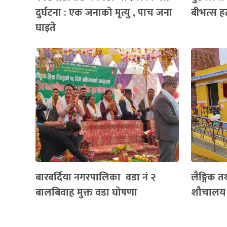
दुर्घटना : एक जनाको मृत्यु , पाच जना
बीभत्स हत
घाइते
बारबर्दिया नगरपालिका वडा नं २
लैङ्गिक त
बालबिवाह मुक्त वडा घोषणा
शौचालय व