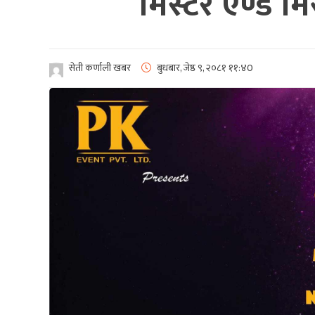
मिस्टर एण्ड म
सेती कर्णाली खबर
बुधबार, जेष्ठ ९, २०८१
११:४0