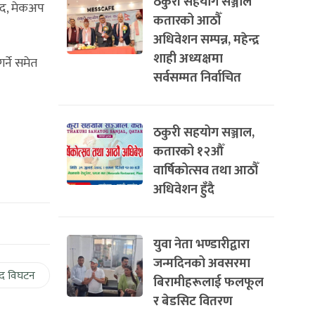
ठकुरी सहयोग सञ्जाल
कुद, मेकअप
कतारको आठौँ
अधिवेशन सम्पन्न, महेन्द्र
शाही अध्यक्षमा
र्ने समेत
सर्वसम्मत निर्वाचित
ठकुरी सहयोग सञ्जाल,
कतारको १२औँ
वार्षिकोत्सव तथा आठौँ
अधिवेशन हुँदै
युवा नेता भण्डारीद्वारा
जन्मदिनको अवसरमा
द विघटन
बिरामीहरूलाई फलफूल
र बेडसिट वितरण