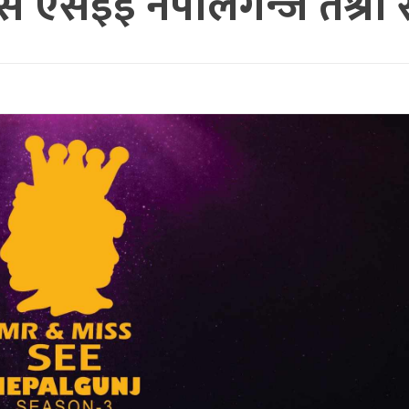
िस एसइइ नेपालगन्ज तेश्रो