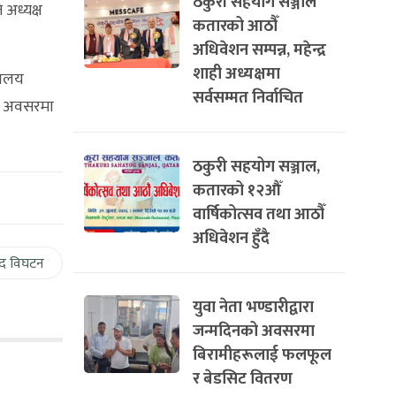
ठकुरी सहयोग सञ्जाल
 अध्यक्ष
कतारको आठौँ
अधिवेशन सम्पन्न, महेन्द्र
शाही अध्यक्षमा
धालय
सर्वसम्मत निर्वाचित
को अवसरमा
ठकुरी सहयोग सञ्जाल,
कतारको १२औँ
वार्षिकोत्सव तथा आठौँ
अधिवेशन हुँदै
द विघटन
युवा नेता भण्डारीद्वारा
जन्मदिनको अवसरमा
बिरामीहरूलाई फलफूल
र बेडसिट वितरण