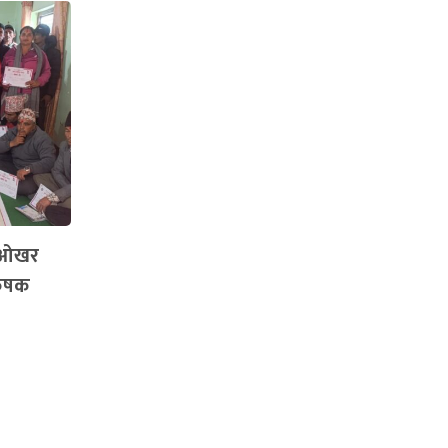
उ–ओखर
कृषक