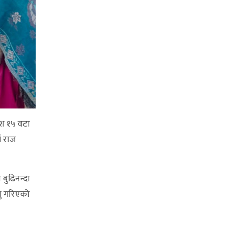
ुश १५ वटा
म राज
बुढिनन्दा
गु गरिएको