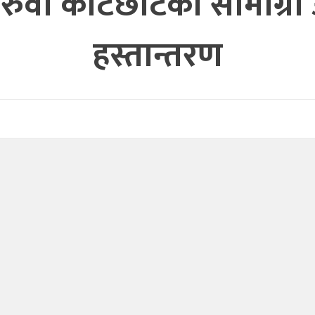
िरुवा काटछाटका सामाग्र
हस्तान्तरण