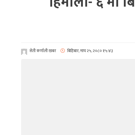
हिमाली- ६ मा ब
सेती कर्णाली खबर
बिहिबार, माघ २५, २०८०
१५:४३