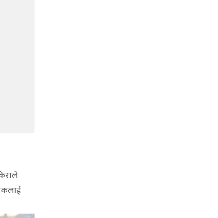
किराले
ृषकलाई