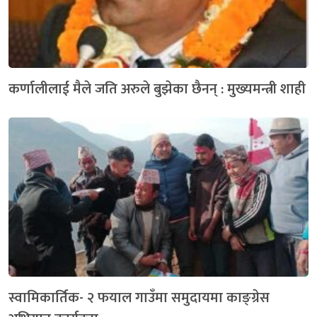
कर्णालीलाई मैले जति अरुले बुझेका छैनन् : मुख्यमन्त्री शाही
स्वामिकार्तिक- २ फयाल गाउँमा समुदायमा काङ्ग्रेस