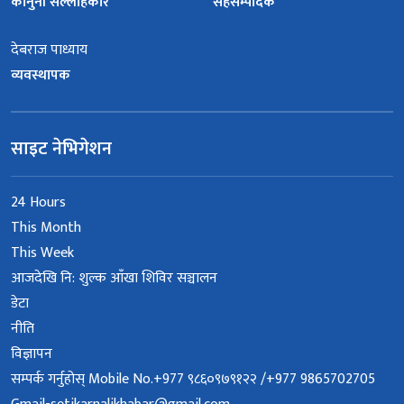
कानुनी सल्लाहकार
सहसम्पादक
देबराज पाध्याय
व्यवस्थापक
साइट नेभिगेशन
24 Hours
This Month
This Week
आजदेखि नि: शुल्क आँखा शिविर सञ्चालन
डेटा
नीति
विज्ञापन
सम्पर्क गर्नुहोस् Mobile No.+977 ९८६०९७९१२२ /+977 9865702705