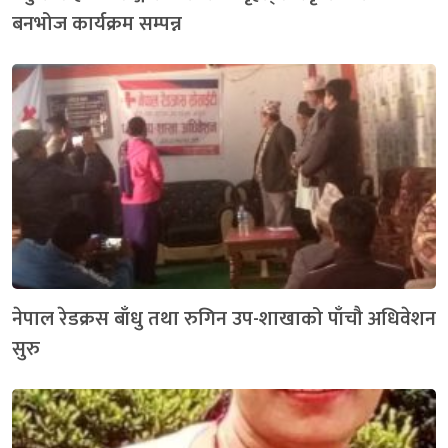
बनभोज कार्यक्रम सम्पन्न
नेपाल रेडक्रस बाँधु तथा रुगिन उप-शाखाको पाँचौ अधिवेशन
सुरु