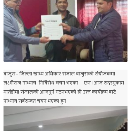
बाजुरा– जिल्ला खाध्य अधिकार संजाल बाजुराको संयोजकमा
लक्ष्मीराज पाध्याय निर्बिराेध चयन भएका छन ।आज सदरमुकाम
मार्तडीमा संजालको आजपुर्न गठनभएकाे हाे उक्त कार्यक्रम बाटै
पाध्याय सर्बसम्वत चयन भएका हुन