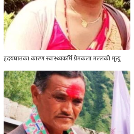
हृदयघातका कारण स्वास्थ्यकर्मि प्रेमकला मल्लको मृत्यु