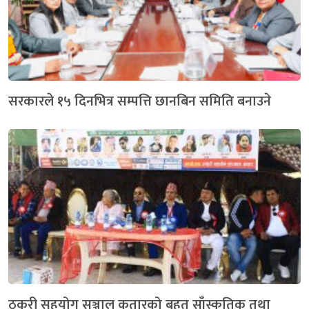
सरकारले १५ दिनभित्र सम्पत्ति छानबिन समिति बनाउने
ठकुरी सहयोग सञ्जाल कतारको बृहत् साँस्कृतिक तथा