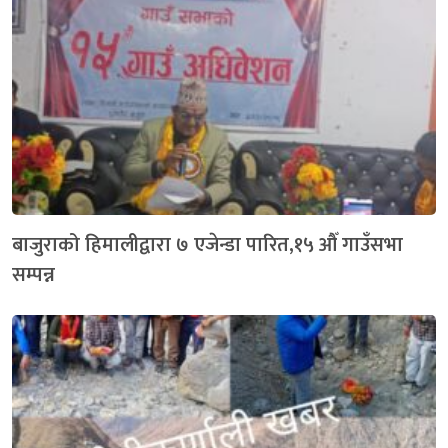
बाजुराको हिमालीद्वारा ७ एजेन्डा पारित,१५ औँ गाउँसभा
सम्पन्न