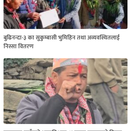
बुढिनन्दा-३ का सुकुम्बासी भुमिहिन तथा अव्यवस्थितलाई
निस्सा वितरण