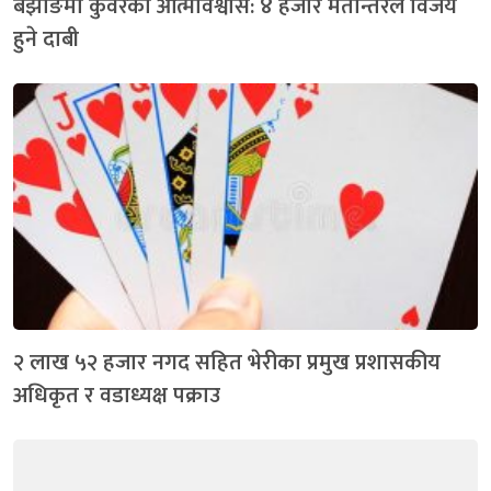
बझाङमा कुवँरको आत्मविश्वास: ४ हजार मतान्तरले विजय
हुने दाबी
२ लाख ५२ हजार नगद सहित भेरीका प्रमुख प्रशासकीय
अधिकृत र वडाध्यक्ष पक्राउ