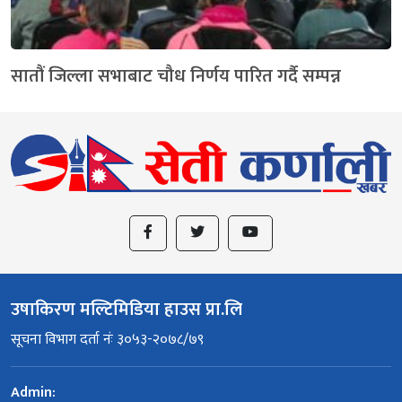
सातौं जिल्ला सभाबाट चौध निर्णय पारित गर्दै सम्पन्न
उषाकिरण मल्टिमिडिया हाउस प्रा.लि
सूचना विभाग दर्ता नंः ३०५३-२०७८/७९
Admin: