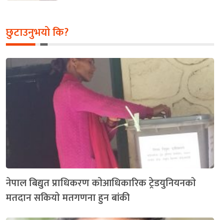
छुटाउनुभयो कि?
नेपाल बिद्युत प्राधिकरण काेआधिकारिक ट्रेडयुनियनकाे
मतदान सकियाे मतगणना हुन बांकी