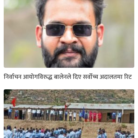
निर्वाचन आयोगविरुद्ध बालेनले दिए सर्वोच्च अदालतमा रिट