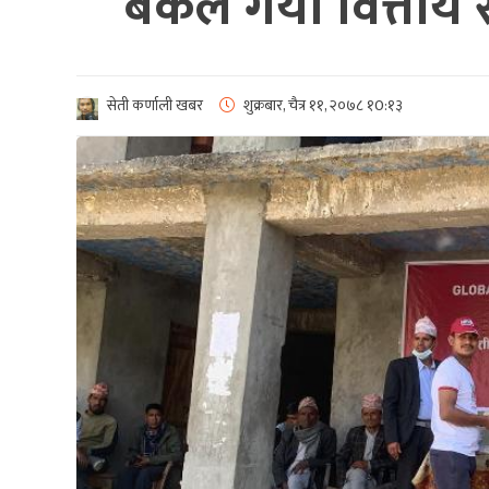
बैँकले गर्यो वित्ती
सेती कर्णाली खबर
शुक्रबार, चैत्र ११, २०७८
१0:१३