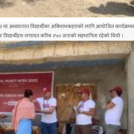
१ र १२ मा अध्ययनरत विद्यार्थीका अबिभाभकहरुको लागि आयोजित कार्यक्रमम
 र विद्यार्थीहरु लगायत करिब २५० जनाको सहभागिता रहेको थियो ।