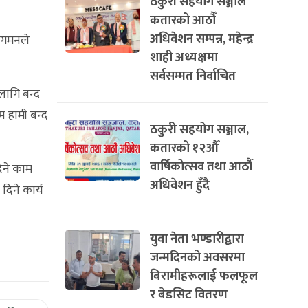
ठकुरी सहयोग सञ्जाल
कतारको आठौँ
अधिवेशन सम्पन्न, महेन्द्र
यागमनले
शाही अध्यक्षमा
सर्वसम्मत निर्वाचित
लागि बन्द
म हामी बन्द
ठकुरी सहयोग सञ्जाल,
कतारको १२औँ
वार्षिकोत्सव तथा आठौँ
िने काम
अधिवेशन हुँदै
दिने कार्य
युवा नेता भण्डारीद्वारा
जन्मदिनको अवसरमा
बिरामीहरूलाई फलफूल
र बेडसिट वितरण