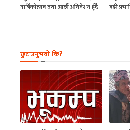
वार्षिकोत्सव तथा आठौँ अधिवेशन हुँदै
बढी प्रभा
छुटाउनुभयो कि?