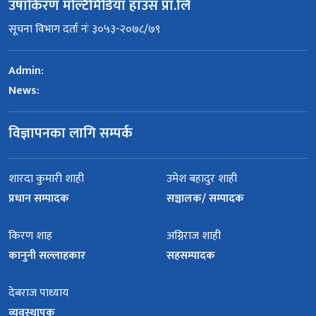
उषाकिरण मल्टिमिडिया हाउस प्रा.लि
सूचना विभाग दर्ता नंः ३०५३-२०७८/७९
Admin:
News:
विज्ञापनका लागि सम्पर्क
शारदा कुमारी शाही
उमेश बहादुर शाही
प्रधान सम्पादक
सञ्चालक/ सम्पादक
किरण शाह
अग्निराज शाही
कानुनी सल्लाहकार
सहसम्पादक
देबराज पाध्याय
व्यवस्थापक