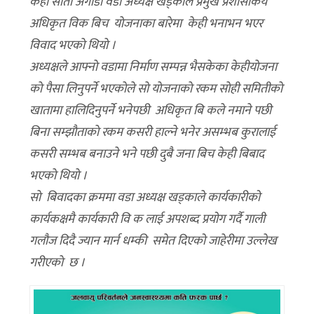
केही साता अगाडी वडा अध्यक्ष खड्काले प्रमुख प्रशासकिय
अधिकृत विक बिच याेजनाका बारेमा केही भनाभन भएर
विवाद भएकाे थियाे ।
अध्यक्षले आफ्नाे वडामा निर्माण सम्पन्न भैसकेका केहीयाेजना
काे पैसा लिनुपर्ने भएकाेले साे याेजनाकाे रकम साेही समितीकाे
खातामा हालिदिनुपर्ने भनेपछी अधिकृत बि कले नमाने पछी
बिना सम्झाैताकाे रकम कसरी हाल्ने भनेर असम्भब कुरालाई
कसरी सम्भब बनाउने भने पछी दुबै जना बिच केही बिबाद
भएकाे थियाे ।
साे बिवादका क्रममा वडा अध्यक्ष खड्काले कार्यकारीको
कार्यकक्षमै कार्यकारी वि क लाई अपशब्द प्रयोग गर्दै गाली
गलौज दिदै ज्यान मार्न धम्की समेत दिएको जाहेरीमा उल्लेख
गरीएकाे छ ।