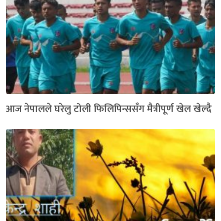
आज नेपालले घरेलु टोली फिलिपिन्ससँग मैत्रीपूर्ण खेल खेल्दै