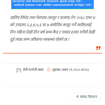
जातिय विभेद तथा भेदभाव (कसुर र सजाय) ऐन
२०६८
दफा ४
को उपदफा २,३,४,५,६ वा ७ बमोजिम कसूर गर्ने व्यक्तिलाई
तिन महिना देखी तिन बर्ष सम्म कैद र पचास हजार रुपैयाँ देखी
दुई लाख सम्म जरिवाना व्यबस्था रहेको छ ।
सेती कर्णाली खबर
शुक्रबार, असार २९, २०८०
११:४३
संसद विघटन