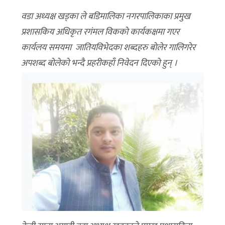
वडा अध्यक्ष खड्का ले बडिमालिका नगरपालिकाका प्रमुख
प्रशासकिय अधिकृत रगंमल विककाे कार्यकक्षमा गएर
कार्यलय समयमा जातियविभेदका शब्दहरु बाेलेर गालिगरेर
अपशब्द बाेलेकाे भन्दै प्रहरीकहाँ निवेदन दिएकाे हुन् ।