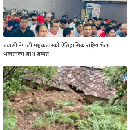
प्रवासी नेपाली मञ्चकतारको ऐतिहासिक राष्ट्रिय भेला
भब्यताका साथ सम्पन्न