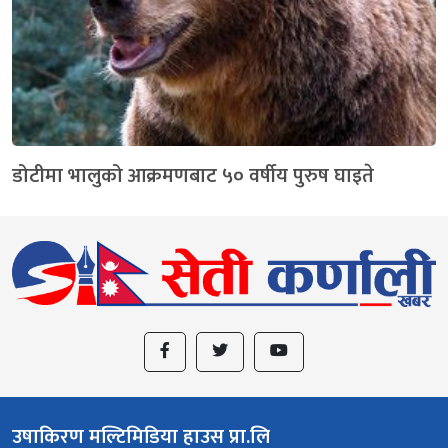
डोटीमा भालुको आक्रमणबाट ५० वर्षीय पुरुष घाइते
उषाकिरण मल्टिमिडिया हाउस प्रा.लि