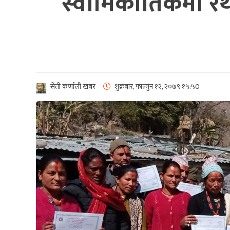
स्वामिकार्तिकमा रै
सेती कर्णाली खबर
शुक्रबार, फाल्गुन १२, २०७९
१५:५0