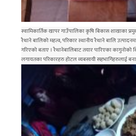
स्वामिकार्तिक खापर गाउँपालिका कृषि बिकास शाखाका प्रमुख
रैथाने बालिको महत्व, परिकार स्थानीय रैथाने बालि उत्पादनमा प्
गरिएको बताए । रैथानेबालिबाट तयार पारिएका कागुनोको खि
लगायतका परिकारहरु होटल व्यबसायी सहभागिहरुलाई बनाउन 