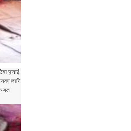
ा पुर्‍याई
िकासका लागि
यक बल