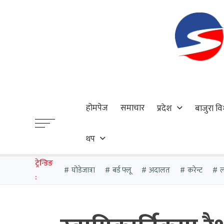
होमपेज
समाचार
प्रदेश
बाजुरा वि
थप
ट्रेन्डिङ
घोडेजात्रा
बर्ड फ्लू
अदालत
करेन्ट
ल
: