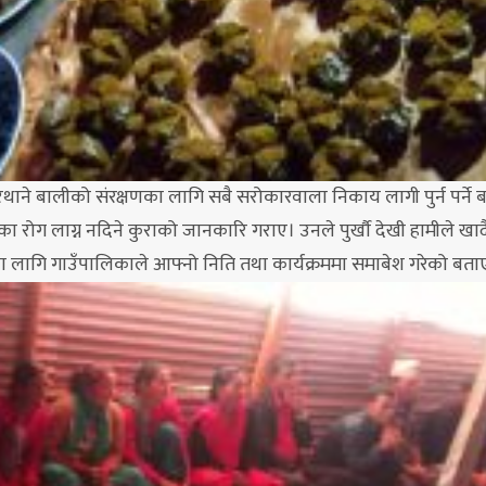
थाने बालीको संरक्षणका लागि सबै सरोकारवाला निकाय लागी पुर्न पर्ने 
मका रोग लाग्न नदिने कुराको जानकारि गराए। उनले पुर्खौ देखी हामीले ख
णका लागि गाउँपालिकाले आफ्नो निति तथा कार्यक्रममा समाबेश गरेको बता