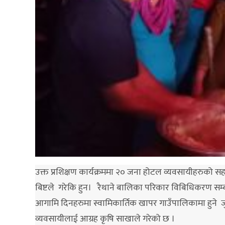
उक्त प्रशिक्षण कार्यक्रममा २० जना होटल व्यवसायीहरुको
बिष्टले गरेकि हुन। रैथाने बालिका परिकार विबिधिकरण सम्बन्
आगामि दिनहरुमा स्वामिकार्तिक खापर गाउँपालिकामा हुने जु
व्यवसायीलाई आग्रह कृषि साखाले गरेको छ ।