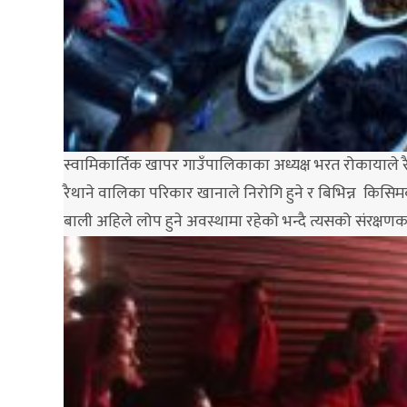
स्वामिकार्तिक खापर गाउँपालिकाका अध्यक्ष भरत रोकायाले रै
रैथाने वालिका परिकार खानाले निरोगि हुने र बिभिन्न किसि
बाली अहिले लोप हुने अवस्थामा रहेको भन्दै त्यसको संरक्ष