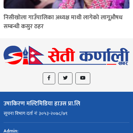
निसीखोला गाउँपालिका अध्यक्ष माथी लागेको लागूऔषध
सम्बन्धी कसुर ठहर
उषाकिरण मल्टिमिडिया हाउस प्रा.लि
सूचना विभाग दर्ता नंः ३०५३-२०७८/७९
Admin: