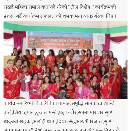
राख्दै महिला समाज कतारले गरेको “तीज विशेष ” कार्यक्रमको
प्रशंसा गर्दै कार्यक्रम सफलताको शुभकामना व्यक्त गरेका थिए ।
कार्यक्रममा रेष्मी वि.क,रेविका तामाङ,समृद्धि सापकोटा,शान्ति
वलि,जिया हमाल,कृजल पन्थी,प्रज्ञा न्यौरे,सपना परियार,सृष्टि
श्रेष्ठ,बर्बी खड्का,आरोही थापा,दिया सिंह,आरुषी रिजाल,सृष्टि
लामा,गुना मगर”निशु”जस्ता कलाकारहरुले बेजोड प्रस्तुति राख्दै