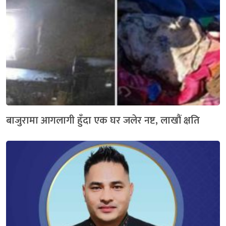
बाजुरामा आगलागी हुँदा एक घर जलेर नष्ट, लाखौं क्षति