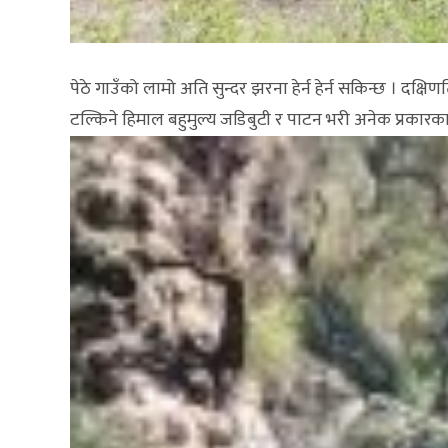
बिच्छ्या बाट पश्चिम तिर देउसै
पेठे गाउँको लामो अति सुन्दर झरना हेर्न हेर्न सकिन्छ । दक्षि
टल्किने हिमाल बहुमुल्य जडिबुटी र पाटन भरी अनेक प्रकारका 