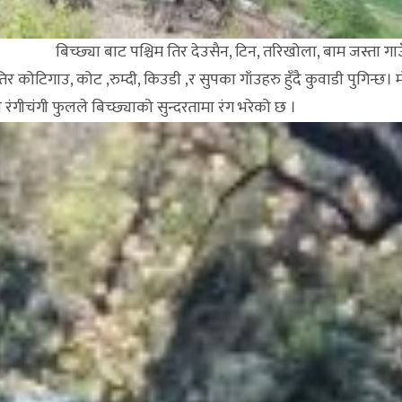
न, टिन, तरिखोला, बाम जस्ता गाउँहरु ह
णतिर कोटिगाउ, कोट ,रुम्दी, किउडी ,र सुपका गाँउहरु हुँदै कुवाडी पुगिन्छ।
रंगीचंगी फुलले बिच्छ्याको सुन्दरतामा रंग भरेको छ ।