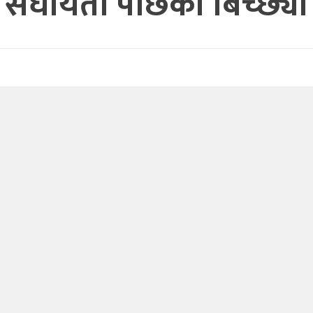
संघीयता पछिको बिच्छ्याँ