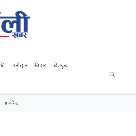
ीति
मनोरञ्जन
विचार
खेलकुद
करेन्ट