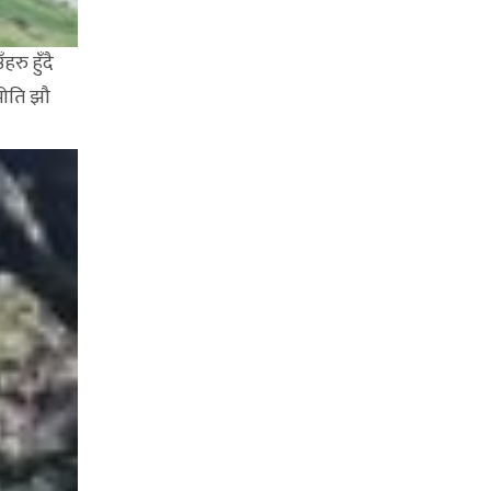
ुँदै
 मोति झौ