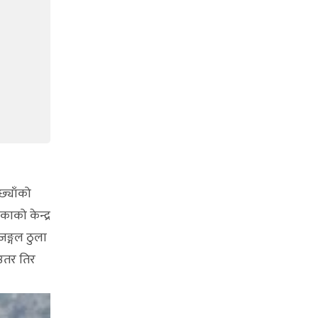
छ्याँको
ो केन्द्र
 जङ्गल ठुला
 उतर तिर