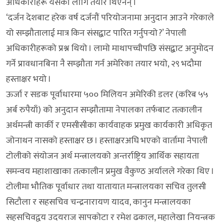
अधिकारीहरू यसका लागि तयार थिएनन् ।
‘दर्जन देशबाट हरेक वर्ष दर्जनौं परियोजनामा अनुदान आउने गरेकाले
यो सम्झौतालाई मात्र किन संसद्बाट पारित गर्नुपर्‍यो ?’ नेपाली
अधिकारीहरूको प्रश्न थियो । लामो माथापच्चीपछि संसद्बाट अनुमोदन
गर्ने प्रावधानबिना नै सम्झौता गर्न अमेरिका तयार भयो, २९ भदौमा
हस्ताक्षर भयो ।
ऊर्जा र सडक पूर्वाधारमा ५०० मिलियन अमेरिकी डलर (करिब ५५
अर्ब रुपैयाँ) को अनुदान सम्झौतामा नेपालका तर्फबाट तत्कालीन
अर्थमन्त्री कार्की र एमसीसीका कार्यवाहक प्रमुख कार्यकारी अधिकृत
जोनाथन नासको हस्ताक्षर छ । हस्ताक्षरअघि भएको वार्तामा नेपाली
टोलीको संयोजन अर्थ मन्त्रालयको अन्तर्राष्ट्रिय आर्थिक सहायता
समन्वय महाशाखाका तत्कालीन प्रमुख वैकुण्ठ अर्यालले गरेका थिए ।
टोलीमा भौतिक पूर्वाधार तथा यातायात मन्त्रालयका सचिव तुलसी
सिटौला र सहसचिव चन्द्रनारायण यादव, कानुन मन्त्रालयका
सहसचिवद्वय उदयराज सापकोटा र रमेश ढकाल, महालेखा नियन्त्रक