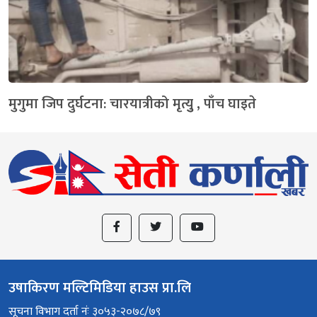
मुगुमा जिप दुर्घटना: चारयात्रीको मृत्युु , पाँच घाइते
उषाकिरण मल्टिमिडिया हाउस प्रा.लि
सूचना विभाग दर्ता नंः ३०५३-२०७८/७९