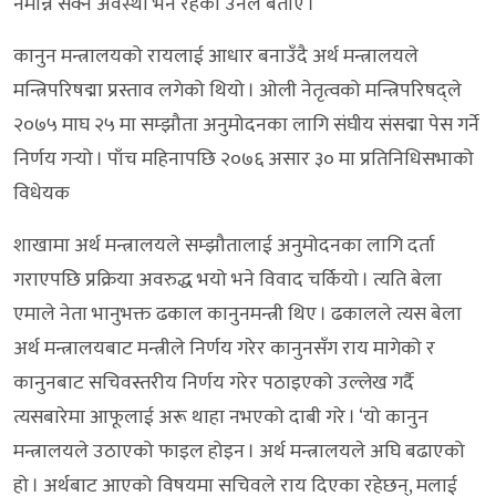
नमान्न सक्ने अवस्था भने रहेको उनले बताए ।
कानुन मन्त्रालयको रायलाई आधार बनाउँदै अर्थ मन्त्रालयले
मन्त्रिपरिषद्मा प्रस्ताव लगेको थियो । ओली नेतृत्वको मन्त्रिपरिषद्ले
२०७५ माघ २५ मा सम्झौता अनुमोदनका लागि संघीय संसद्मा पेस गर्ने
निर्णय गर्‍यो । पाँच महिनापछि २०७६ असार ३० मा प्रतिनिधिसभाको
विधेयक
शाखामा अर्थ मन्त्रालयले सम्झौतालाई अनुमोदनका लागि दर्ता
गराएपछि प्रक्रिया अवरुद्ध भयो भने विवाद चर्कियो । त्यति बेला
एमाले नेता भानुभक्त ढकाल कानुनमन्त्री थिए । ढकालले त्यस बेला
अर्थ मन्त्रालयबाट मन्त्रीले निर्णय गरेर कानुनसँग राय मागेको र
कानुनबाट सचिवस्तरीय निर्णय गरेर पठाइएको उल्लेख गर्दै
त्यसबारेमा आफूलाई अरू थाहा नभएको दाबी गरे । ‘यो कानुन
मन्त्रालयले उठाएको फाइल होइन । अर्थ मन्त्रालयले अघि बढाएको
हो । अर्थबाट आएको विषयमा सचिवले राय दिएका रहेछन्, मलाई