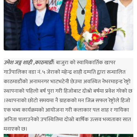
उमेश जङ्ग शाही ,काठमाडौँ
। बाजुरा काे स्वामिकार्तिक खापर
गाउँपालिका वडा नं. ५ जेराकाे महेन्द्र शाही दम्पति द्वारा सन्चालित
काठमाडौंको अनामनगर भाटभटेनी छेउमा अवस्थित नेभरमाइन्ड रेष्ट्राे
स्थापनाको पहिलो बर्ष पुरा गरी हिजाेबाट दोश्रो बर्षमा प्रवेश गरेको छ
।स्थापनाको छोटो समयमा नै ग्राहकको मन जित्न सफल रेष्ट्राेले हिजाे
एक भब्य कार्यक्रमको आयोजना गरी कलाकार पल शाह र गायिका
अनिता चलाउनेको उपस्थितिमा दोस्रो बार्षिक उत्सव भव्यताका सात
मनाएकाे छ।