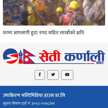
घरमा आगलागी हुदा नगद सहित लाखाैकाे क्षति
उषाकिरण मल्टिमिडिया हाउस प्रा.लि
सूचना विभाग दर्ता नंः ३०५३-२०७८/७९