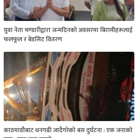
युवा नेता भण्डारीद्वारा जन्मदिनको अवसरमा बिरामीहरूलाई
फलफूल र बेडसिट वितरण
काठमाडौबाट धनगढी जादैगरेको बस दुर्घटना : एक जनाको