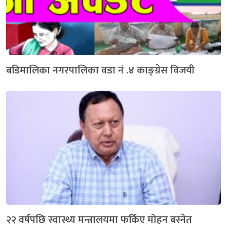
बडिमालिका नगरपालिका वडा नं .४ काङ्ग्रेस विजयी
२२ वर्षपछि स्वास्थ्य मन्त्रालयमा फर्किए मोहन बस्नेत