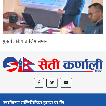
पुनर्ताजकिय तालिम सम्पन
उषाकिरण मल्टिमिडिया हाउस प्रा.लि