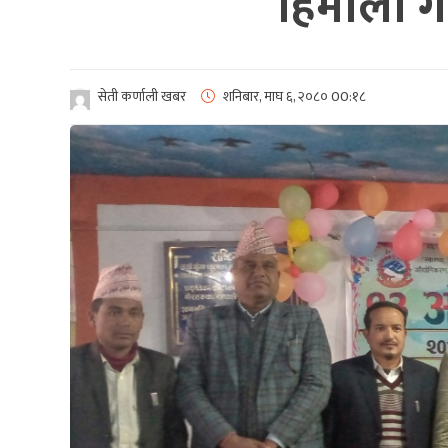
हिमाली ग
सेती कर्णाली खबर
शनिबार, माघ ६, २०८०
00:१८