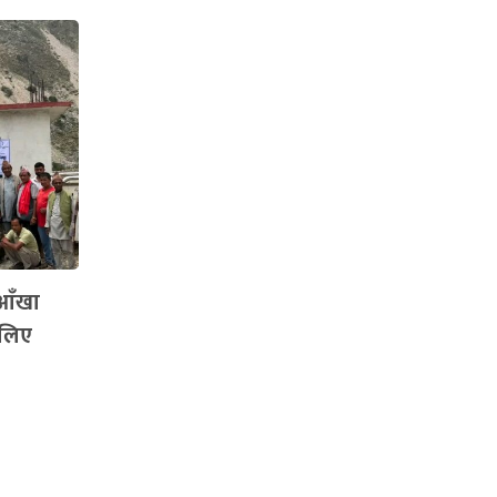
 आँखा
 लिए