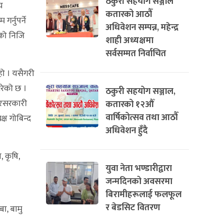
ठकुरी सहयोग सञ्जाल
य
कतारको आठौँ
र्नुपर्ने
अधिवेशन सम्पन्न, महेन्द्र
रुको निजि
शाही अध्यक्षमा
।
सर्वसम्मत निर्वाचित
हो । यसैगरी
रेको छ ।
ठकुरी सहयोग सञ्जाल,
ैरसरकारी
कतारको १२औँ
वार्षिकोत्सव तथा आठौँ
्ष गोबिन्द
अधिवेशन हुँदै
, कृषि,
युवा नेता भण्डारीद्वारा
जन्मदिनको अवसरमा
बिरामीहरूलाई फलफूल
र बेडसिट वितरण
ा, बामु