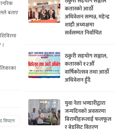
ठकुरी सहयोग सञ्जाल
नागरिक
कतारको आठौँ
ल्लले बताए
अधिवेशन सम्पन्न, महेन्द्र
शाही अध्यक्षमा
सर्वसम्मत निर्वाचित
ा शिविरमा
ए ।
ठकुरी सहयोग सञ्जाल,
कतारको १२औँ
पालिकाका
वार्षिकोत्सव तथा आठौँ
अधिवेशन हुँदै
युवा नेता भण्डारीद्वारा
जन्मदिनको अवसरमा
बिरामीहरूलाई फलफूल
द विघटन
र बेडसिट वितरण