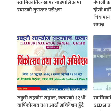
स्वामिकार्तिक खापर गाउँपालिकामा
नेपाली कल
स्याउको गुणस्तर परीक्षण
दोस्रो व
चियापान 
सम्पन्न
ठकुरी सहयोग सञ्जाल, कतारको १२औँ
स्वामिका
वार्षिकोत्सव तथा आठौँ अधिवेशन हुँदै
GEDSI तथ