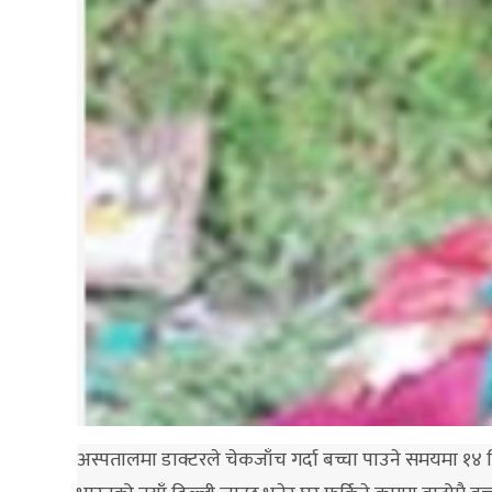
अस्पतालमा डाक्टरले चेकजाँच गर्दा बच्चा पाउने समयमा १४ दिन 