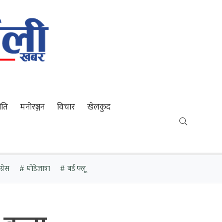
ीति
मनोरञ्जन
विचार
खेलकुद
्रेस
घोडेजात्रा
बर्ड फ्लू