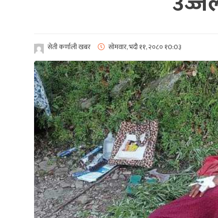
उज्जल
सेती कर्णाली खबर
सोमवार, भदौ ११, २०८०
१0:0३