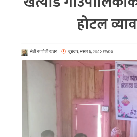
खत्याड गाउँपालिकाको
होटल व्या
सेती कर्णाली खबर
बुधबार, असार ६, २०८०
११:0४