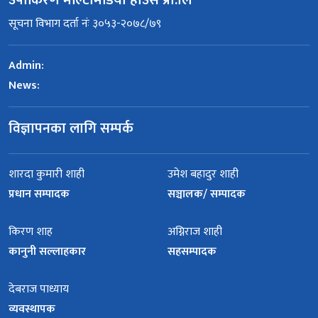
उषाकिरण मल्टिमिडिया हाउस प्रा.लि
सूचना विभाग दर्ता नंः ३०५३-२०७८/७९
Admin:
News:
विज्ञापनका लागि सम्पर्क
शारदा कुमारी शाही
उमेश बहादुर शाही
प्रधान सम्पादक
सञ्चालक/ सम्पादक
किरण शाह
अग्निराज शाही
कानुनी सल्लाहकार
सहसम्पादक
देबराज पाध्याय
व्यवस्थापक