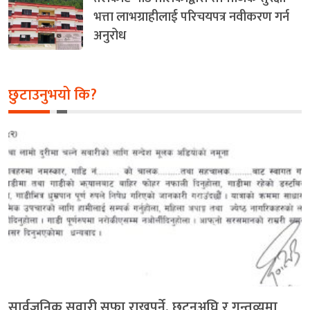
भत्ता लाभग्राहीलाई परिचयपत्र नवीकरण गर्न
अनुरोध
छुटाउनुभयो कि?
सार्वजनिक सवारी सफा राख्नुपर्ने, छुट्नुअघि र गन्तव्यमा