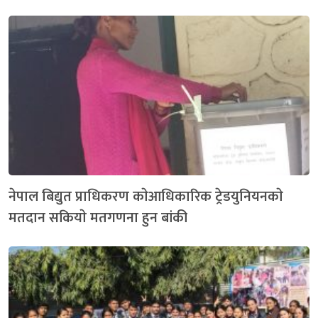
नेपाल बिद्युत प्राधिकरण काेआधिकारिक ट्रेडयुनियनकाे
मतदान सकियाे मतगणना हुन बांकी