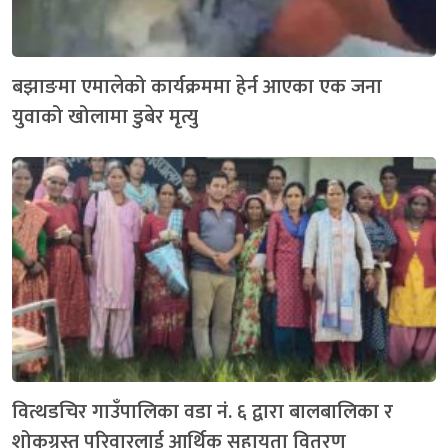
बझाङमा एमालेको कार्यक्रममा हेर्न आएका एक जना
युवाको खोलामा डुबेर मृत्यु
वित्थडचिर गाउँपालिका वडा नं. ६ द्वारा बालबालिका र
शोकग्रस्त परिवारलाई आर्थिक सहायता वितरण