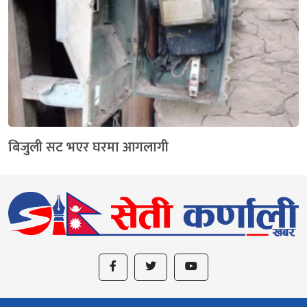
बिजुली सट भएर घरमा आगलागी