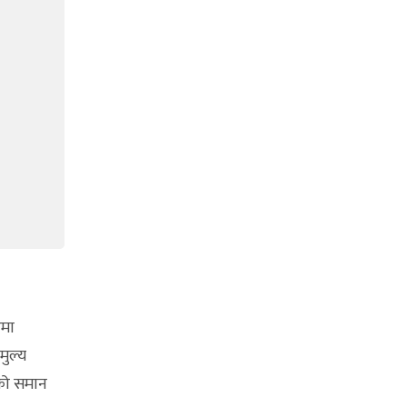
रमा
मुल्य
एको समान