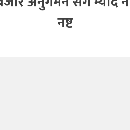
बजार अनुगमन संगै म्याद
नष्ट