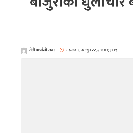
बाजुराको धुलाचौर 
सेती कर्णाली खबर
मङ्लबार, फाल्गुन २२, २०८०
१३:0९