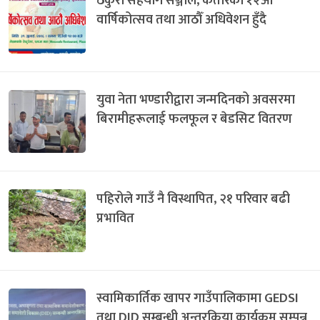
ठकुरी सहयोग सञ्जाल, कतारको १२औँ
वार्षिकोत्सव तथा आठौँ अधिवेशन हुँदै
युवा नेता भण्डारीद्वारा जन्मदिनको अवसरमा
बिरामीहरूलाई फलफूल र बेडसिट वितरण
पहिरोले गाउँ नै विस्थापित, २१ परिवार बढी
प्रभावित
स्वामिकार्तिक खापर गाउँपालिकामा GEDSI
तथा DID सम्बन्धी अन्तरक्रिया कार्यक्रम सम्पन्न