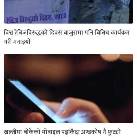
विश्व रेबिजविरुद्धको दिवस बाजुरामा पनि बिबिध कार्यक्रम
गरी मनाइयाे
खल्तीमा बोकेको मोबाइल पड्किँदा अण्डकोष नै फुट्यो