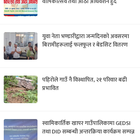
वार्षिकोत्सव तथा आठौँ अधिवेशन हुँदै
युवा नेता भण्डारीद्वारा जन्मदिनको अवसरमा
बिरामीहरूलाई फलफूल र बेडसिट वितरण
पहिरोले गाउँ नै विस्थापित, २१ परिवार बढी
प्रभावित
स्वामिकार्तिक खापर गाउँपालिकामा GEDSI
तथा DID सम्बन्धी अन्तरक्रिया कार्यक्रम सम्पन्न