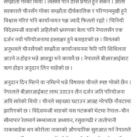
सम्झौता गरेको थियो । त्यसमा पनि ठोस प्रगति हुन सकेन । ओली
सरकारले चीनसँग गरेका सम्झौता दीर्घकालिक र परिणाममुखी हुने
विश्वास गरिए पनि कार्यान्वयन पक्ष ज्यादै फितलो रह्यो । चिनियाँ
विदेशमन्त्री वाङको अहिलेको भ्रमणका बेला पनि नेपालसँग एक
दर्जन नयाँ परियोजनामा हस्ताक्षर हुने बताइएको छ । विगतको
अनुभवले चीनसँगको सम्झौता कार्यान्वयनमा फेरि पनि शिथिलता
आउने त होइन भन्ने आशङ्का भने कायमै छ । नेपालले बीआरआईबाट
ऋण होइन अनुदान लिन चाहेको छ ।
अनुदान दिन मिल्ने वा नमिल्ने भन्ने विषयमा चीनले स्पष्ट गरेको छैन ।
नेपालले बीआरआईबाट लाभ उठाउन तीन दर्जन जति परियोजना
अघि सारेको थियो । चीनले सङ्ख्या घटाउन आग्रह गरेपछि नौवटामा
झारिएको छ । विदेशमन्त्री वाङको यस पटकको भेटमा नेपाल–चीन
सीमापार रेलमार्ग सम्भाव्यता अध्ययन, रसुवागढी र तातोपानी
नाकाबाहेक थप कोरोला नाकाको औपचारिक सुरुआत गर्न नेपालले