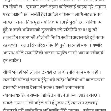
मत रहेको छ । चुनावमा एक्लै लड्दा काँग्रेसलाई फाइदा पुग्ने अनुमान
एउटा पक्षको छ । सर्सर्ती हेर्दा अहिले काँग्रेसका लागि सहज समय
लाग्छ । राजनीतिक मुद्दा र परिवेश भने अझै पुरानै छ । संविधानमा
हुँदै नभएको अधिकारको दुरुपयोग गरी प्रतिनिधि सभा भङ्ग गर्ने
तत्कालीन प्रधानमन्त्री ओलीको निर्णय सर्वाेच्च अदालतले दुई पटक
रद्द ग¥यो । गलत सिफारिस गर्नेमाथि कुनै कारबाही भएन । गम्भीर
अपराध गर्नेले राजनीतिको आडमा उन्मुक्ति पाउने अवस्था स्वीकार्य
हुन सक्दैन ।
साँच्चै भन्ने हो भने ओलीबाट त्यही खाले दण्डनीय काम भएको हो ।
राजनीति गर्नेलाई सजाय हुँदैन भन्ने सन्देश फैलियो भने कालान्तरमा
डरलाग्दो अवस्था देखापर्न सक्छ । यसले जनमानसमा
न्यायालयप्रतिको सम्मान खण्डित बनाउने अवस्था आउन सक्छ ।
एमाले अध्यक्ष ओली अहिले पनि हँुकार गर्दै सत्तासीन दललाई
होच्याउने गरी सार्वजनिक अभिव्यक्ति दिँदै हुुनुहुन्छ । वर्तमान सरकार