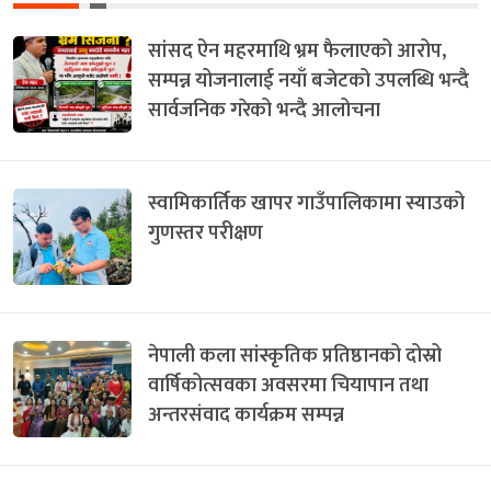
सांसद ऐन महरमाथि भ्रम फैलाएको आरोप,
सम्पन्न योजनालाई नयाँ बजेटको उपलब्धि भन्दै
सार्वजनिक गरेको भन्दै आलोचना
स्वामिकार्तिक खापर गाउँपालिकामा स्याउको
गुणस्तर परीक्षण
नेपाली कला सांस्कृतिक प्रतिष्ठानको दोस्रो
वार्षिकोत्सवका अवसरमा चियापान तथा
अन्तरसंवाद कार्यक्रम सम्पन्न