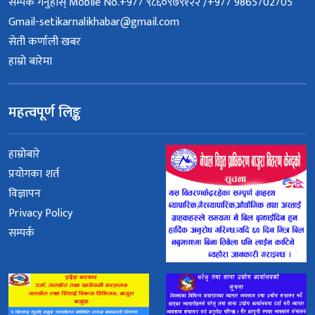
सम्पर्क गर्नुहोस् Mobile No.+977 ९८६०९७९१२२ /+977 9865702705
Gmail-setikarnalikhabar@gmail.com
सेती कर्णाली खबर
हाम्रो बारेमा
महत्वपूर्ण लिङ्क
हाम्रोबारे
प्रयोगका शर्त
विज्ञापन
Privacy Policy
सम्पर्क