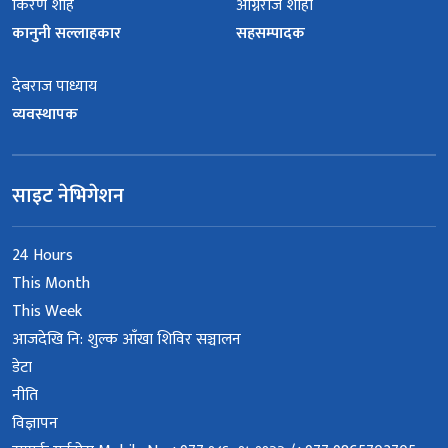
किरण शाह
अग्निराज शाही
कानुनी सल्लाहकार
सहसम्पादक
देबराज पाध्याय
व्यवस्थापक
साइट नेभिगेशन
24 Hours
This Month
This Week
आजदेखि नि: शुल्क आँखा शिविर सञ्चालन
डेटा
नीति
विज्ञापन