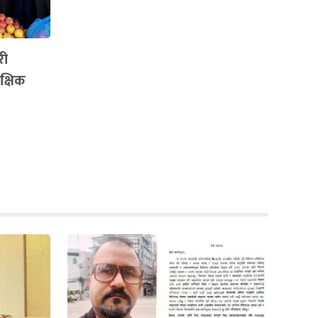
री
ैक्षिक