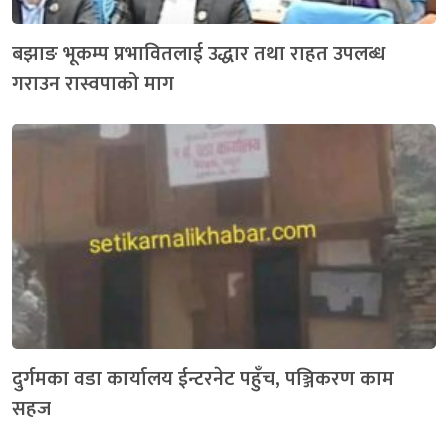
बझाङ भूकम्प प्रभावितलाई उद्धार तथा राहत उपलब्ध
गराउन रास्वपाको माग
दुर्गमका वडा कार्यालय ईन्टरनेट पहुँच, पञ्जिकरण काम
सहज