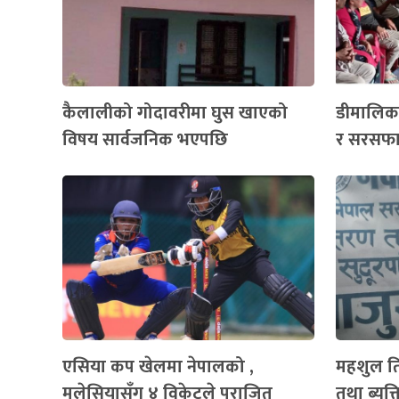
कैलालीको गोदावरीमा घुस खाएको
डीमालिका
विषय सार्वजनिक भएपछि
र सरसफाई
एसिया कप खेलमा नेपालको ,
महशुल ति
मलेसियासँग ४ विकेटले पराजित
तथा ब्यक्