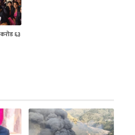
८ करोड ६३