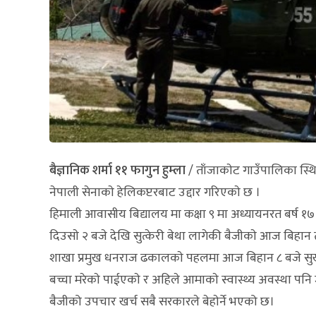
बैज्ञानिक शर्मा ११ फागुन हुम्ला
/ ताँजाकाेट गाउँपालिका स्थित
नेपाली सेनाकाे हेलिकप्टरबाट उद्दार गरिएकाे छ ।
हिमाली आवासीय बिद्यालय मा कक्षा ९ मा अध्यायनरत बर्ष १७ की 
दिउसाे २ बजे देखि सुत्केरी बेथा लागेकी बैजीकाे आज बिहान
शाखा प्रमुख धनराज ढकालकाे पहलमा आज बिहान ८ बजे सुर्खेत पु
बच्चा मरेकाे पाईएकाे र अहिले आमाकाे स्वास्थ्य अवस्था प
बैजीको उपचार खर्च सबै सरकारले बेहाेर्ने भएको छ।