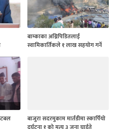
बाम्काका अग्निपिडितलाई
न
स्वामिकार्तिकले १ लाख सहयोग गर्ने
फुटबल
बाजुरा सदरमुकाम मार्तडीमा स्कार्पियो
दुर्घटना १ को मृत्यु ३ जना घाईते