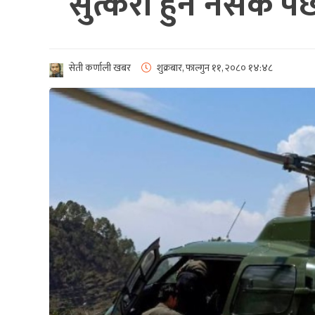
सुत्केरी हुन नसके प
सेती कर्णाली खबर
शुक्रबार, फाल्गुन ११, २०८०
१४:४८