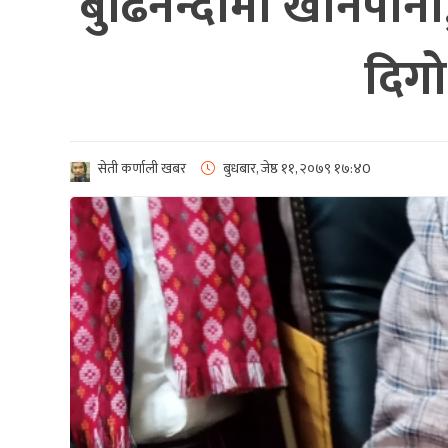
बुढिनन्दामा खानेपानी, 
दिगो 
सेती कर्णाली खबर
बुधबार, जेष्ठ ११, २०७९
१७:४0