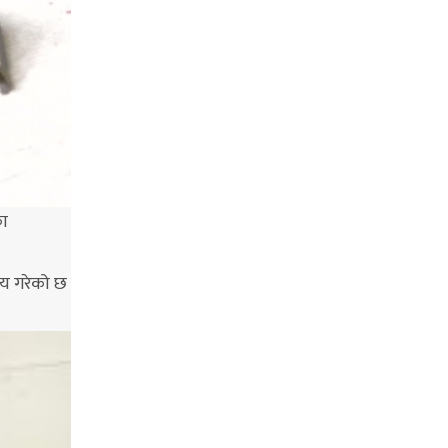
का
णय गरेको छ