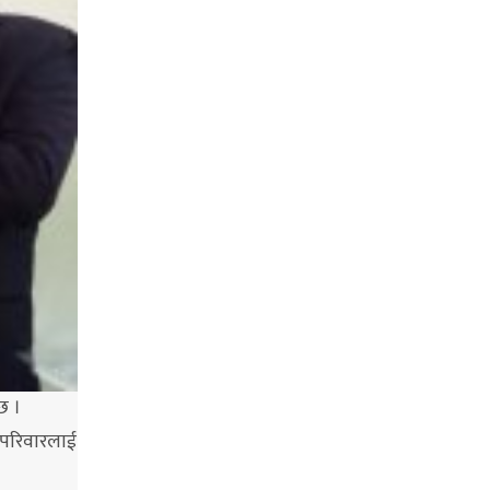
छ ।
म परिवारलाई