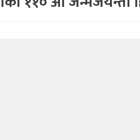
लाको ११० औँ जन्मजयन्ती 