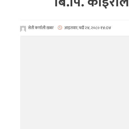
बि.पि. कोईरा
सेती कर्णाली खबर
आइतवार, भदौ २४, २०८०
१४:0४