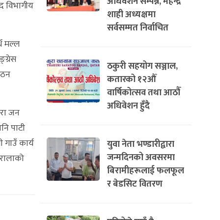
अधिवेशन सम्पन्न, महेन्द्र
कुद विभागीय
शाही अध्यक्षमा
सर्वसम्मत निर्वाचित
्थ मल्ल
्ग्रेस
ठकुरी सहयोग सञ्जाल,
ंगठन
कतारको १२औँ
वार्षिकोत्सव तथा आठौँ
अधिवेशन हुँदै
ुरा जन
 पनि पाटी
 गाउँ कार्य
युवा नेता भण्डारीद्वारा
जन्मदिनको अवसरमा
ोईरालाको
बिरामीहरूलाई फलफूल
र बेडसिट वितरण